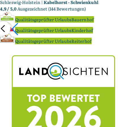
Schleswig-Holstein |
Kabelhorst - Schwienkuhl
4,9
/ 5,0
Ausgezeichnet (144 Bewertungen)
Qualitätsgeprüfter UrlaubsBauernhof
Qualitätsgeprüfter UrlaubsKinderhof
Qualitätsgeprüfter UrlaubsReiterhof