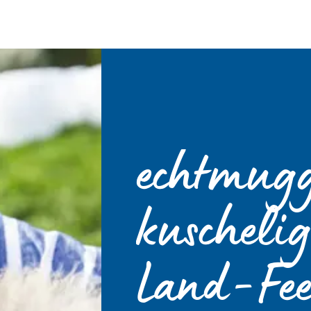
echtmugg
kuscheli
Land-Fee