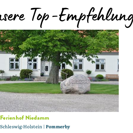
sere Top-Empfehlun
Ferienhof Niedamm
Schleswig-Holstein |
Pommerby