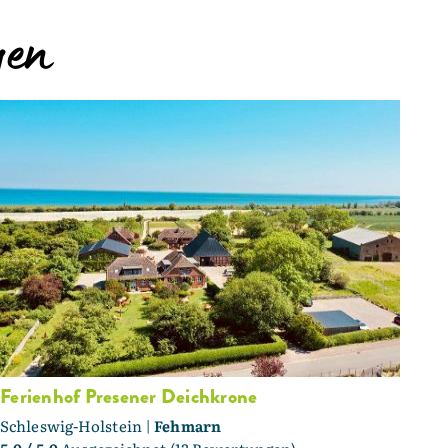
gen
Ferienhof Presener Deichkrone
Schleswig-Holstein |
Fehmarn