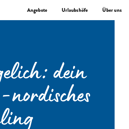
Angebote
Urlaubshöfe
Über uns
elich: dein
g-nordisches
ling